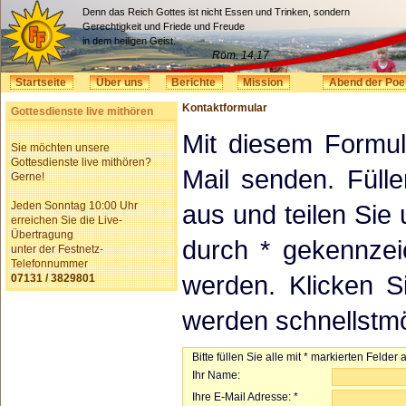
Denn das Reich Gottes ist nicht Essen und Trinken, sondern
Gerechtigkeit und Friede und Freude
in dem heiligen Geist.
Röm. 14,17
Startseite
Über uns
Berichte
Mission
Abend der Poe
Kontaktformular
Gottesdienste live mithören
Mit diesem Formul
Sie möchten unsere
Gottesdienste live mithören?
Mail senden. Füll
Gerne!
Jeden Sonntag 10:00 Uhr
aus und teilen Sie u
erreichen Sie die Live-
Übertragung
durch * gekennzei
unter der Festnetz-
Telefonnummer
werden. Klicken S
07131 / 3829801
werden schnellstmö
Bitte füllen Sie alle mit * markierten Felder a
Ihr Name:
Ihre E-Mail Adresse: *