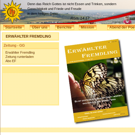
Denn das Reich Gottes ist nicht Essen und Trinken, sondern
Gerechtigkeit und Friede und Freude
in dem heiligen Geist.
Röm. 14,17
Startseite
Über uns
Berichte
Mission
Abend der Poe
ERWÄHLTER FREMDLING
Zeitung - GG
Erwählter Fremdling
Zeitung runterladen
Abo EF