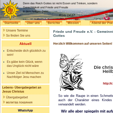
Denn das Reich Gottes ist nicht Essen und Trinken, sondern
Gerechtigkeit und Friede und Freude
in dem heiligen Geist.
Röm. 14,17
Startseite
Über uns
Berichte
Mission
Abend der Poe
Unsere Termine
Friede und Freude e.V. - Gemeinn
Gottes
So finden Sie uns
Aktuell
Herzlich Willkommen auf unseren Seiten!
Entscheide dich glücklich zu
sein!
Es gäbe kein Glück, wenn
das Unglück nicht wäre
Die chris
Heil
Unser Ziel ist Menschen zu
Nachfolger Jesu machen
http://
Lebens- Übergabegebet an
Jesus Christus
So wie die Raupe in einen Schmette
Übergabegebet
auch der Charakter eines Kindes 
молитва покаяния
verwandelt werden.
WhatsApp
Wir alle aber spiegeln mit a