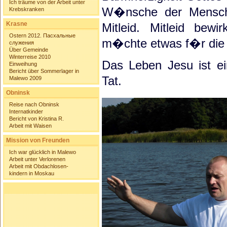
Ich träume von der Arbeit unter
W�nsche der Menschen
Krebskranken
Krasne
Mitleid. Mitleid bewi
Ostern 2012. Пасхальные
m�chte etwas f�r die v
служения
Über Gemeinde
Winterreise 2010
Das Leben Jesu ist ei
Einweihung
Bericht über Sommerlager in
Tat.
Malewo 2009
Obninsk
Reise nach Obninsk
Internatkinder
Bericht von Kristina R.
Arbeit mit Waisen
Mission von Freunden
Ich war glücklich in Malewo
Arbeit unter Verlorenen
Arbeit mit Obdachlosen-
kindern in Moskau