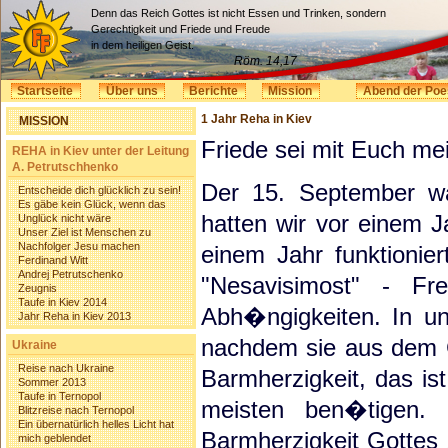
Denn das Reich Gottes ist nicht Essen und Trinken, sondern
Gerechtigkeit und Friede und Freude
in dem heiligen Geist.
Röm. 14,17
Startseite
Über uns
Berichte
Mission
Abend der Poe
1 Jahr Reha in Kiev
MISSION
Friede sei mit Euch me
REHA in Kiev unter der Leitung
A. Petrutschhenko
Der 15. September w
Entscheide dich glücklich zu sein!
Es gäbe kein Glück, wenn das
hatten wir vor einem 
Unglück nicht wäre
Unser Ziel ist Menschen zu
Nachfolger Jesu machen
einem Jahr funktionie
Ferdinand Witt
Andrej Petrutschenko
"Nesavisimost" - Fr
Zeugnis
Taufe in Kiev 2014
Abh�ngigkeiten. In u
Jahr Reha in Kiev 2013
nachdem sie aus dem 
Ukraine
Reise nach Ukraine
Barmherzigkeit, das i
Sommer 2013
Taufe in Ternopol
meisten ben�tigen.
Blitzreise nach Ternopol
Ein übernatürlich helles Licht hat
Barmherzigkeit Gottes 
mich geblendet