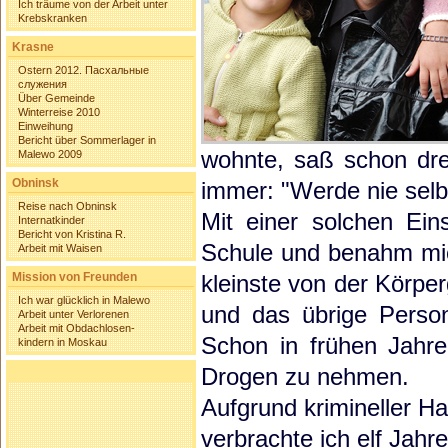
Ich träume von der Arbeit unter
Krebskranken
Krasne
Ostern 2012. Пасхальные
служения
Über Gemeinde
Winterreise 2010
Einweihung
Bericht über Sommerlager in
wohnte, saß schon dre
Malewo 2009
Obninsk
immer: "Werde nie selb
Reise nach Obninsk
Mit einer solchen Eins
Internatkinder
Bericht von Kristina R.
Schule und benahm mic
Arbeit mit Waisen
Mission von Freunden
kleinste von der Körpe
Ich war glücklich in Malewo
und das übrige Person
Arbeit unter Verlorenen
Arbeit mit Obdachlosen-
Schon in frühen Jahre
kindern in Moskau
Drogen zu nehmen.
Aufgrund krimineller H
verbrachte ich elf Jahre 