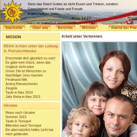
Denn das Reich Gottes ist nicht Essen und Trinken, sondern
Gerechtigkeit und Friede und Freude
in dem heiligen Geist.
Röm. 14,17
Startseite
Über uns
Berichte
Mission
Abend der Poe
Arbeit unter Verlorenen
MISSION
REHA in Kiev unter der Leitung
A. Petrutschhenko
Entscheide dich glücklich zu sein!
Es gäbe kein Glück, wenn das
Unglück nicht wäre
Unser Ziel ist Menschen zu
Nachfolger Jesu machen
Ferdinand Witt
Andrej Petrutschenko
Zeugnis
Taufe in Kiev 2014
Jahr Reha in Kiev 2013
Ukraine
Reise nach Ukraine
Sommer 2013
Taufe in Ternopol
Blitzreise nach Ternopol
Ein übernatürlich helles Licht hat
mich geblendet