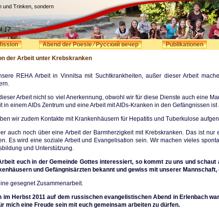
n und Trinken, sondern
4,17
ission
Abend der Poesie ⁄ Русский вечер
Publikationen
on der Arbeit unter Krebskranken
sere REHA Arbeit in Vinnitsa mit Suchtkrankheiten, außer dieser Arbeit mache
ern.
ieser Arbeit nicht so viel Anerkennung, obwohl wir für diese Dienste auch eine Ma
it in einem AIDs Zentrum und eine Arbeit mit AIDs-Kranken in den Gefängnissen ist
ben wir zudem Kontakte mit Krankenhäusern für Hepatitis und Tuberkulose aufg
er auch noch über eine Arbeit der Barmherzigkeit mit Krebskranken. Das ist nur
. Es wird eine soziale Arbeit und Evangelisation sein. Wir machen vieles spontan -
usbildung und Unterstützung.
rbeit euch in der Gemeinde Gottes interessiert, so kommt zu uns und schaut 
kenhäusern und Gefängnisärzten bekannt und gewiss mit unserer Mannschaft, die
 eine gesegnet Zusammenarbeit.
 im Herbst 2011 auf dem russischen evangelistischen Abend in Erlenbach war, 
für mich eine Freude sein mit euch gemeinsam arbeiten zu dürfen.