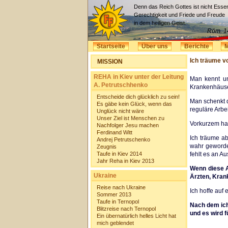
Denn das Reich Gottes ist nicht Esse
Gerechtigkeit und Friede und Freude
in dem heiligen Geist.
Röm. 1
Startseite
Über uns
Berichte
M
Ich träume v
MISSION
REHA in Kiev unter der Leitung
Man kennt un
A. Petrutschhenko
Krankenhäus
Entscheide dich glücklich zu sein!
Man schenkt d
Es gäbe kein Glück, wenn das
reguläre Arbe
Unglück nicht wäre
Unser Ziel ist Menschen zu
Vorkurzem ha
Nachfolger Jesu machen
Ferdinand Witt
Ich träume ab
Andrej Petrutschenko
wahr geworden
Zeugnis
Taufe in Kiev 2014
fehlt es an A
Jahr Reha in Kiev 2013
Wenn diese A
Ukraine
Ärzten, Kran
Reise nach Ukraine
Ich hoffe auf
Sommer 2013
Taufe in Ternopol
Nach dem ich
Blitzreise nach Ternopol
und es wird 
Ein übernatürlich helles Licht hat
mich geblendet