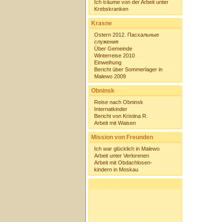
Ich träume von der Arbeit unter
Krebskranken
Krasne
Ostern 2012. Пасхальные
служения
Über Gemeinde
Winterreise 2010
Einweihung
Bericht über Sommerlager in
Malewo 2009
Obninsk
Reise nach Obninsk
Internatkinder
Bericht von Kristina R.
Arbeit mit Waisen
Mission von Freunden
Ich war glücklich in Malewo
Arbeit unter Verlorenen
Arbeit mit Obdachlosen-
kindern in Moskau