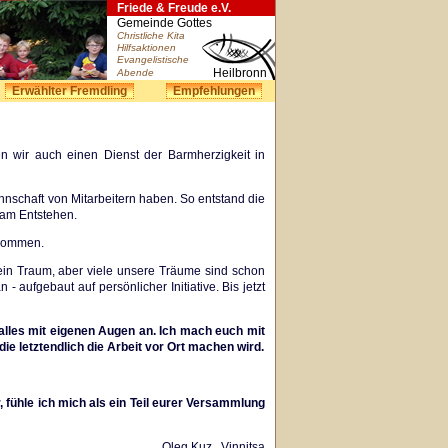
Friede & Freude e.V.
Gemeinde Gottes
Christliche Kita
Hilfsaktionen
Evangelistische
Heilbronn
Abende
Erwählter Fremdling
Empfehlungen
n wir auch einen Dienst der Barmherzigkeit in
nnschaft von Mitarbeitern haben. So entstand die
 am Entstehen.
enommen.
 ein Traum, aber viele unsere Träume sind schon
 aufgebaut auf persönlicher Initiative. Bis jetzt
alles mit eigenen Augen an. Ich mach euch mit
 letztendlich die Arbeit vor Ort machen wird.
fühle ich mich als ein Teil eurer Versammlung
Oleg Kuz , Vinnitsa